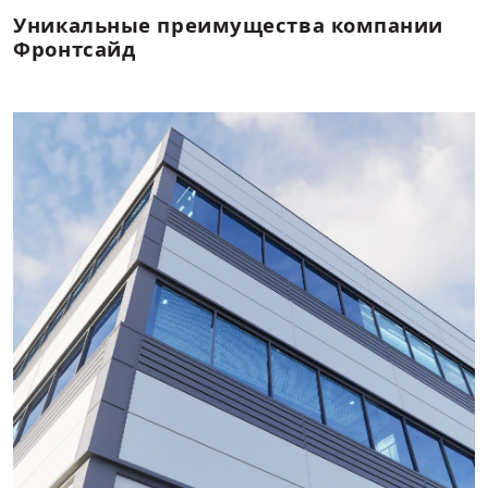
позволяющие использовать систему как полноценное и гибко
создания эстетичных фасадов как для промышленных, так и д
объектов:
Социальные объекты
Торговые центры, склады
Промышленные предприятия
Объекты транспортной инфраструктуры
Жилые высотные дома
Гостиницы