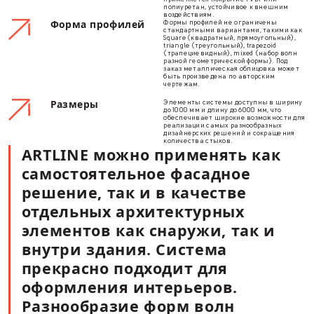
ARTLIN
ИСКУССТВО В КАЖДОЙ Л
Характеристики
Преимущества
Монтаж
Сопровождение проекта
Компоненты
ARTLINE — это полноц
система, включающая
системы
архитектурные узлы, 
парапеты, цоколи, уд
обрамления проемов, 