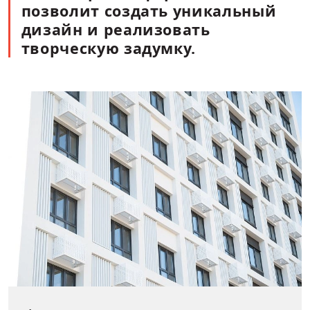
целостность и гермет
конструкции.
Материалы
Система ARTLINE изго
высококачественного
нержавеющей или оци
Для долговечности и 
применяется покрыти
полиуретан, устойчив
воздействиям.
Форма профилей
Формы профилей не о
стандартными вариан
Square (квадратный, 
triangle (треугольный)
(трапециевидный), mi
разной геометрическо
заказ металлическая 
быть произведена по 
чертежам.
Размеры
Элементы системы до
до 1000 мм и длину до 
обеспечивает широки
реализации самых ра
дизайнерских решени
количества стыков.
ARTLINE можно применят
самостоятельное фасадно
решение, так и в качеств