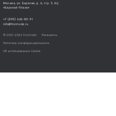
>15 млн м² фасадов — произвели на
собственном заводе с 2001 года
Собственное производство обеспечивает полны
качества на каждом этапе — от закупки материал
до готовых фасадных панелей. Это гарантирует 
и точное соответствие проектной документации