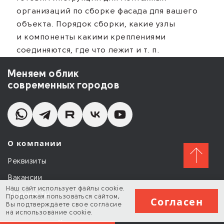
организаций по сборке фасада для вашего
объекта. Порядок сборки, какие узлы
и компоненты какими креплениями
соединяются, где что лежит и т. п.
Меняем облик
современных городов
О компании
Реквизиты
Вакансии
Наш сайт использует файлы
cookie
.
Документы
Продолжая пользоваться сайтом,
Согласен
Вы подтверждаете свое согласие
на использование
cookie
.
Разделы сайта