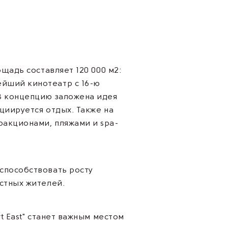
щадь составляет 120 000 м2:
ейший кинотеатр с 16-ю
 В концепцию заложена идея
циируется отдых. Также на
ракционами, пляжами и spa-
способствовать росту
стных жителей.
t East" станет важным местом