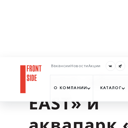
Главная
Проекты
Проекты
Вакансии
Новости
Акции
Молл «Апорт EAST» и аквапарк «САН
Молл «Ап
О КОМПАНИИ
КАТАЛОГ
EAST» и
аквапарк 