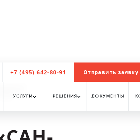
+7 (495) 642-80-91
Отправить заявку
-РЕМО»
орт
УСЛУГИ
РЕШЕНИЯ
ДОКУМЕНТЫ
К
«САН-